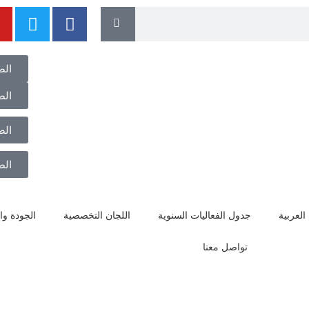
كيفية حصول القسم على عضوية الجمعية
الض
رسائل الماجستير والدكتوراه في أقسام
الض
اللغة العربية وآدابها للناطقين بها وبغيرها
المكتبة الإلكترونية للجمعية الدولية لأقسام
الض
اللغة العربية
الجمعية الدولية لمؤسسات اللغة العربية
الض
للناطقين بغيرها
العربية
جدول الفعاليات السنوية
اللجان التخصصية
الجودة وال
تواصل معنا