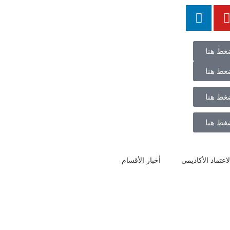
غط هنا
غط هنا
غط هنا
غط هنا
اعتماد الأكاديمي
أخبار الأقسام