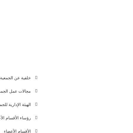
اسم
وو
وباكستان، وحصلت على شهادة ماجستير لل
عملت مدرس اللغة العربية في المدارس
اللغة العربية في جامعة الشباب للعلوم
جمعية
خلفية عن الجمعية
 لبنان
مجالات عمل الجمع
961136
الهيئة الإدارية للجم
961136
info@arabic-de
رؤساء الأقسام الأ
الأقسام الأعضاء