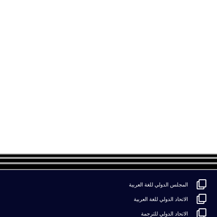
طبرق- ليبيا
مهام اللجنة:
تنظيم ندوة لرؤساء أقسام اللغة العربية عن التحديات والتطلعات التي
تواجه أقسام العربية.
تنظيم ندوة عن تطوير الأداء المهني لأعضاء هيئة التدريس في أقسام
اللغة العربية.
تنظيم ندوة للطلاب والطالبات عن التحصيل العلمي وسوق العمل.
تقديم تقرير سنوي عن سير أعمال اللجنة وجهودها يعرض في نهاية العام
على الجمعية العمومية.
استخدام زوم للاجتماعات.
تتم أعمال الجمعية بموافقة الأمين العام للجمعية لضمان مركزية العمل
الإداري.
المجلس الدولي للغة العربية
الاتحاد الدولي للغة العربية
الاتحاد الدولي للترجمة