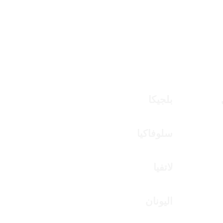
المطوية التعريفية بالمؤتمر بِ دِ فْ / PDF
بلجيكا
سلوفاكيا
لاتفيا
اليونان