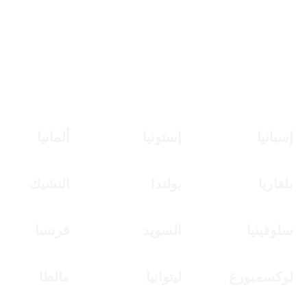
الندوة الدولية للغة العربية في دول أوروبا
–
الضغط هنا للتسجيل والمشاركة بالأبحاث
والدراسات
إسبانيا
إستونيا
ألمانيا
بلغاريا
بولندا
التشيك
سلوفينيا
السويد
فرنسا
لوكسمبورغ
ليتوانيا
مالطا