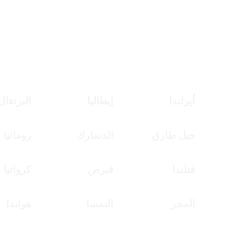
الضغط هنا للتسجيل للحضور ( فقط ) بدون مشاركة
أيرلندا
إيطاليا
البرتغال
جبل طارق
الدنمارك
رومانيا
فنلندا
قبرص
كرواتيا
المجر
النمسا
هولندا