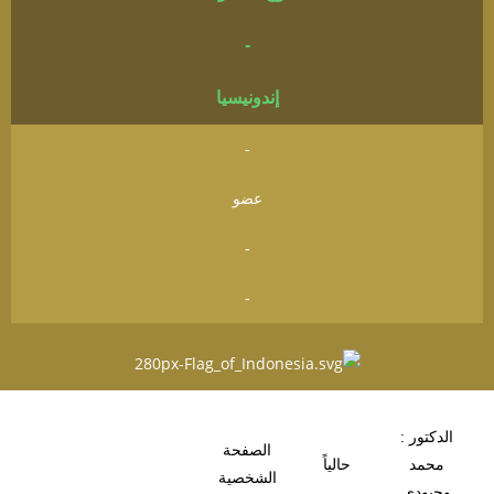
-
إندونيسيا
-
عضو
-
-
الدكتور :
الصفحة
محمد
حالياً
الشخصية
وحيودي