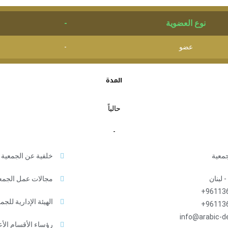
نوع العضوية
-
عضو
-
المدة
حالياً
-
جمعية
خلفية عن الجمعية
 لبنان
مجالات عمل الجمع
961136
الهيئة الإدارية للجم
961136
info@arabic-d
رؤساء الأقسام الأ