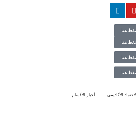
غط هنا
غط هنا
غط هنا
غط هنا
اعتماد الأكاديمي
أخبار الأقسام