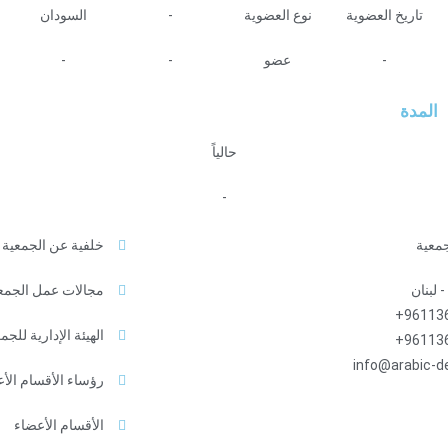
تاريخ العضوية
نوع العضوية
-
السودان
-
عضو
-
-
المدة
حالياً
-
جمعية
خلفية عن الجمعية
 لبنان
مجالات عمل الجمع
961136
الهيئة الإدارية للجم
961136
info@arabic-d
رؤساء الأقسام الأ
الأقسام الأعضاء