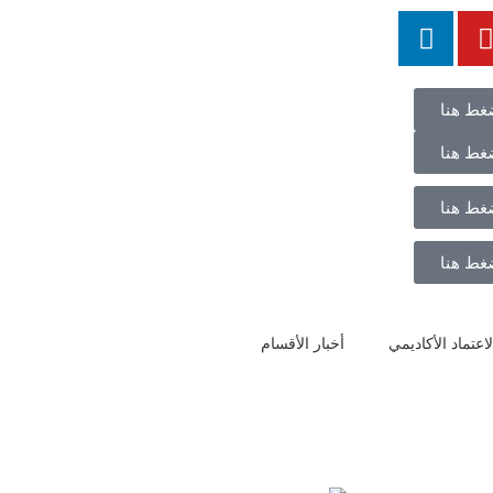
غط هنا
غط هنا
غط هنا
غط هنا
اعتماد الأكاديمي
أخبار الأقسام