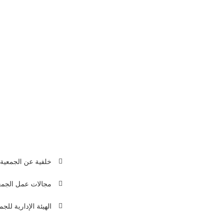
تاريخ العضوية
نوع العضوية
الاعتماد
السعودية
الأكاديمي
-
عضو
غير معتمد
-
المدة
حالياً
-
جمعية
خلفية عن الجمعية
 لبنان
مجالات عمل الجمع
961136
الهيئة الإدارية للجم
961136
info@arabic-de