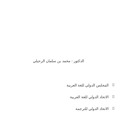
قسم اللغة العربية - كلية الآداب - جامعة طيبة
رئيس القسم
الدكتور : محمد بن سلمان الرحيلي
-
المجلس الدولي للغة العربية
عناوين ال
الاتحاد الدولي للغة العربية
بيروت -
4611+
الاتحاد الدولي للترجمة
4603+
p.org