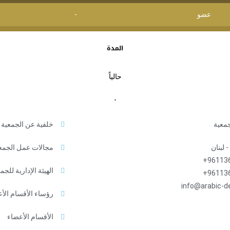
عضو
-
المدة
حالياً
-
جمعية
خلفية عن الجمعية
 لبنان
مجالات عمل الجمع
961136
الهيئة الإدارية للجم
961136
info@arabic-d
رؤساء الأقسام الأ
الأقسام الأعضاء