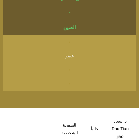
-
الصين
-
عضو
-
-
د. سعاد
الصفحة
Dou Tian
حالياً
الشخصية
jiao