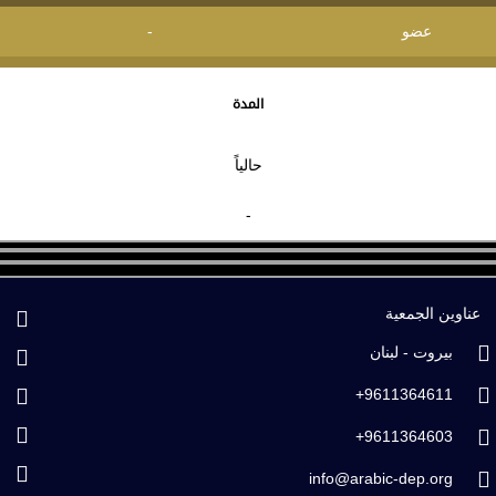
عضو
-
المدة
حالياً
-
عناوين الجمعية
بيروت - لبنان
9611364611+
9611364603+
info@arabic-dep.org