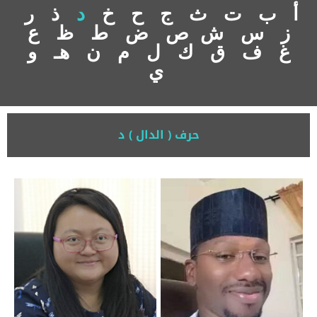
أ
ب
ت
ث
ج
ح
خ
د
ذ
ر
ز
س
ش
ص
ض
ط
ظ
ع
غ
ف
ق
ك
ل
م
ن
هـ
و
ي
حرف ( الدال ) د