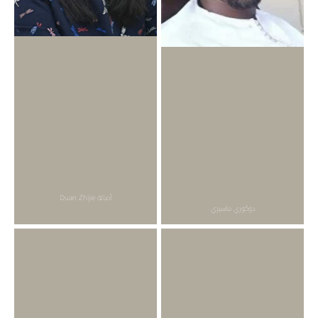
أصالة Duan Zhijie
دوكوري ماسيري