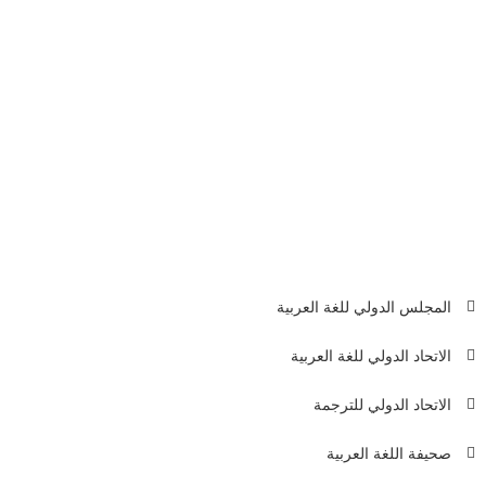
الأردن
د. عاطف كنعان
جامعة البترا
أنشر السيرة الذاتية على صفحاتك
المجلس الدولي للغة العربية
عناوين ال
الاتحاد الدولي للغة العربية
بيروت -
4611+
الاتحاد الدولي للترجمة
4603+
p.org
صحيفة اللغة العربية