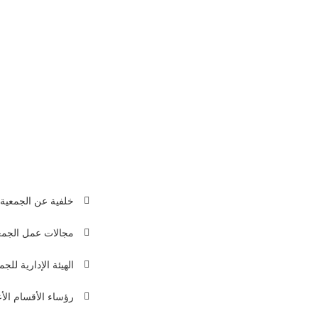
جاري تحديث السيرة الذاتية …
جمعية
خلفية عن الجمعية
 لبنان
مجالات عمل الجمع
961136
الهيئة الإدارية للجم
961136
info@arabic-de
رؤساء الأقسام الأ