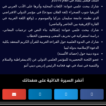
الملك فيصل يتشاد في العام 2016م
شارك ببحث علمي عنوانة: اللغات المحلية وأثرها على الأدب العربي في
أفريقيا جنوب الصحراء (لغة الفلان نموذجا) في مؤتمر الدولي الافتراضي
الذي نظمته جامعة سليمان بتركيا والموسوم بـ (واقع اللغة العربية في
القارة الإفريقية بين الحاضر والماضي)
شارك ببحث علمي عنوانة: إشكالية بناء النص في ترجمات المعاني،
دراسة استقرائية في تحريف المعنى ومضمون الخطاب
شارك في الندوة العلمية حول القراءة الغربية للقرآن الكريم المنعقد بكلية
الدعوة الإسلامية بدولة ليبيا
ندوة دينية حول (حصائد الألسنة)
عضو اللجنة التحضيرية للمؤتمر العلمي الدولي عن (الديمقراطية والسلام
والتنمية في تساد في عهد فخامة الرئيس إدريس ديبي أتنو
أنشر السيرة الذاتية على صفحاتك