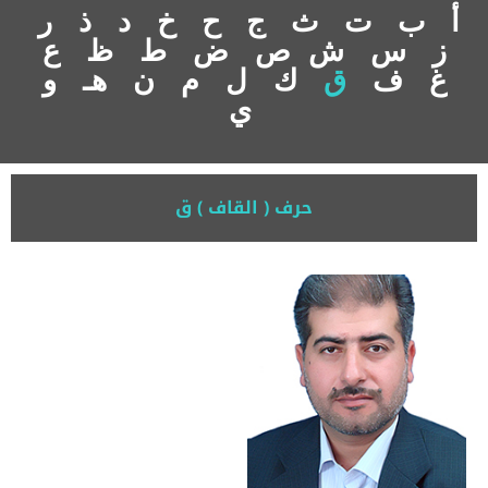
أ
ب
ت
ث
ج
ح
خ
د
ذ
ر
ز
س
ش
ص
ض
ط
ظ
ع
غ
ف
ق
ك
ل
م
ن
هـ
و
ي
حرف ( القاف ) ق