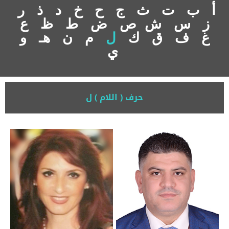
أ
ب
ت
ث
ج
ح
خ
د
ذ
ر
ز
س
ش
ص
ض
ط
ظ
ع
غ
ف
ق
ك
ل
م
ن
هـ
و
ي
حرف ( اللام ) ل