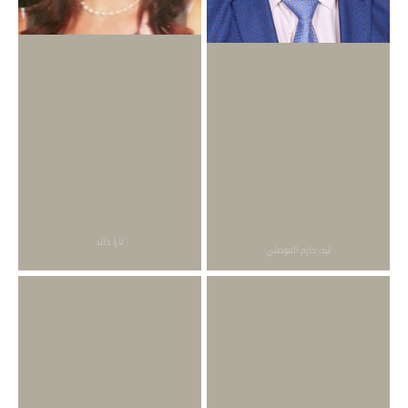
لارا خالد
ليث حازم الموصلي