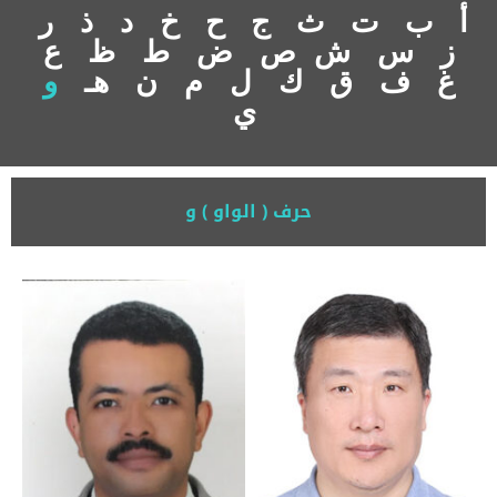
أ
ب
ت
ث
ج
ح
خ
د
ذ
ر
ز
س
ش
ص
ض
ط
ظ
ع
غ
ف
ق
ك
ل
م
ن
هـ
و
ي
حرف ( الواو ) و