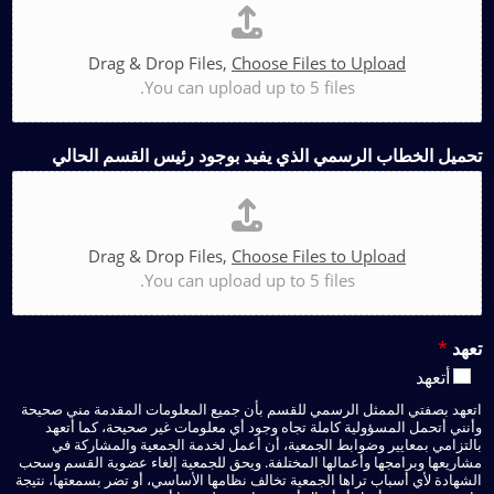
Drag & Drop Files,
Choose Files to Upload
You can upload up to 5 files.
تحميل الخطاب الرسمي الذي يفيد بوجود رئيس القسم الحالي
Drag & Drop Files,
Choose Files to Upload
You can upload up to 5 files.
تعهد
*
أتعهد
اتعهد بصفتي الممثل الرسمي للقسم بأن جميع المعلومات المقدمة مني صحيحة
وأنني أتحمل المسؤولية كاملة تجاه وجود أي معلومات غير صحيحة، كما أتعهد
بالتزامي بمعايير وضوابط الجمعية، أن أعمل لخدمة الجمعية والمشاركة في
مشاريعها وبرامجها وأعمالها المختلفة. ويحق للجمعية إلغاء عضوية القسم وسحب
الشهادة لأي أسباب تراها الجمعية تخالف نظامها الأساسي، أو تضر بسمعتها، نتيجة